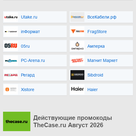
Utake.ru
ВсеКабели.рф
inФормат
FragStore
05ru
Амперка
PC-Arena.ru
Магнит Маркет
Регард
Sibdroid
Xistore
Haier
Действующие промокоды
TheCase.ru Август 2026