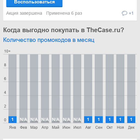
Воспользоваться
Акция завершена
Применена 6 раз
+1
Когда выгодно покупать в TheCase.ru?
Количество промокодов в месяц
10+
8
6
4
2
1
N/A
N/A
N/A
N/A
N/A
N/A
1
1
1
1
1
0
Янв
Фев
Мар
Апр
Май
Июн
Июл
Авг
Сен
Окт
Ноя
Дек