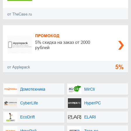
от TheCase.ru
ПРОМОКОД
5% скидка на заказ от 2000
рублей
5%
от Applepack
Домотехника
MirCli
CyberLife
HyperPC
EcoDrift
ELARI
ИгроРай
Torg-pc