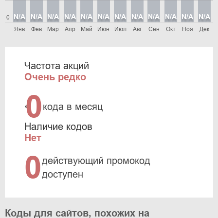
N/A
N/A
N/A
N/A
N/A
N/A
N/A
N/A
N/A
N/A
N/A
N/A
0
Янв
Фев
Мар
Апр
Май
Июн
Июл
Авг
Сен
Окт
Ноя
Дек
Частота акций
Очень редко
0
<
кода в месяц
Наличие кодов
Нет
0
действующий промокод
доступен
Коды для сайтов, похожих на