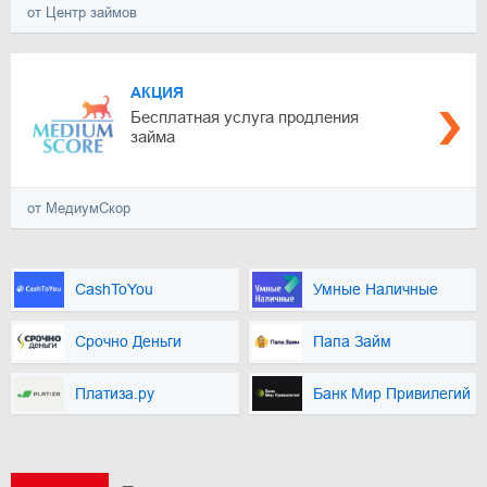
от Центр займов
АКЦИЯ
Бесплатная услуга продления
займа
от МедиумСкор
CashToYou
Умные Наличные
Срочно Деньги
Папа Займ
Платиза.ру
Банк Мир Привилегий