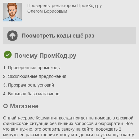
Проверены редактором ПромКод.ру
Олегом Борисовым
Посмотреть коды ещё раз
Почему ПромКод.ру
1. Проверенные промокоды
2. Эксклюзивные предложения
3. Прозрачность условий
4. Большая база магазинов
О Магазине
Онлайн-сервис Кэшмагнит всегда придет на помощь в сложной
финансовой ситуации без лишних вопросов и бюрократии. Все
что вам нужно, это оставить заявку на сайте, подождать 2
минуты ее рассмотрения и получить деньги на указанную карту.