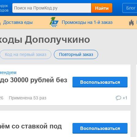
идок
Найти
Блог
кодов
Доставка еды
Промокоды на 1-й заказ
коды Дополучкино
Код на первый заказ
Повторный заказ
мендуем
до 30000 рублей без
Воспользоваться
026
Применена 53 раз
+1
ём со ставкой под
Воспользоваться