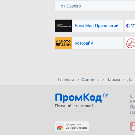
от Cashiro
Банк Мир Привилегий
Котозайм
Главная
Финансы
Займы
Доп
О 
F
Покупай со скидкой
П
Па