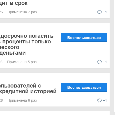
дит в срок
026
Применена 7 раз
+1
досрочно погасить
Воспользоваться
в проценты только
ческого
 деньгами
26
Применена 5 раз
+1
льзователей с
Воспользоваться
кредитной историей
026
Применена 6 раз
+1