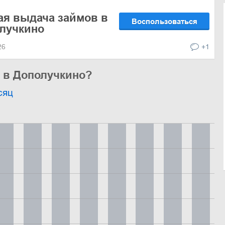
ая выдача займов в
Воспользоваться
лучкино
026
+1
ь в Дополучкино?
сяц