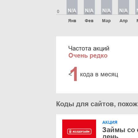
N/A
N/A
N/A
N/A
0
Янв
Фев
Мар
Апр
Частота акций
Очень редко
1
<
кода в месяц
Коды для сайтов, похо
АКЦИЯ
Займы со 
день