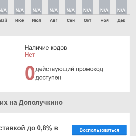
N/A
N/A
N/A
N/A
N/A
N/A
N/A
N/A
Май
Июн
Июл
Авг
Сен
Окт
Ноя
Дек
Наличие кодов
Нет
0
действующий промокод
доступен
жих на Дополучкино
ставкой до 0,8% в
Воспользоваться