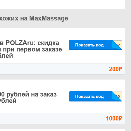
охожих на MaxMassage
в POLZAru: скидка
Показать код
й при первом заказе
блей
200₽
0 рублей на заказ
Показать код
ублей
1000₽