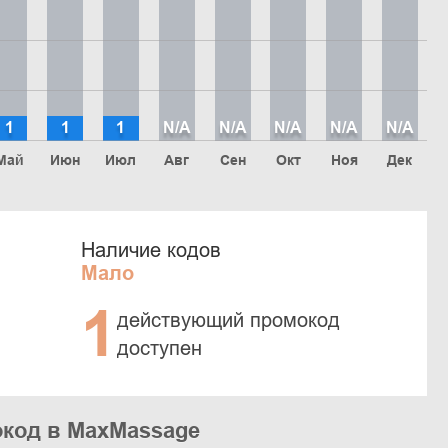
1
1
1
N/A
N/A
N/A
N/A
N/A
Май
Июн
Июл
Авг
Сен
Окт
Ноя
Дек
Наличие кодов
Мало
1
действующий промокод
доступен
окод в MaxMassage