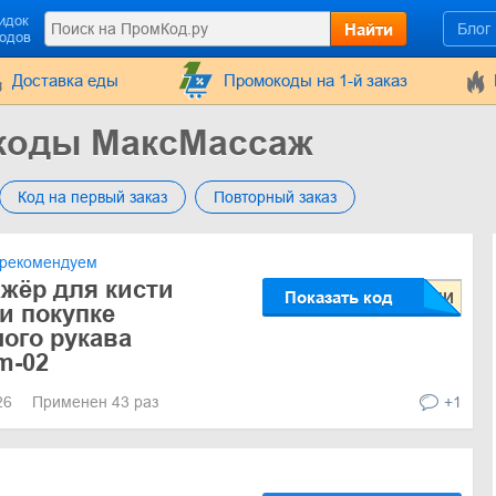
идок
Найти
Блог
кодов
Доставка еды
Промокоды на 1-й заказ
коды МаксМассаж
Код на первый заказ
Повторный заказ
рекомендуем
ажёр для кисти
Показать код
и покупке
ого рукава
m-02
026
Применен 43 раз
+1