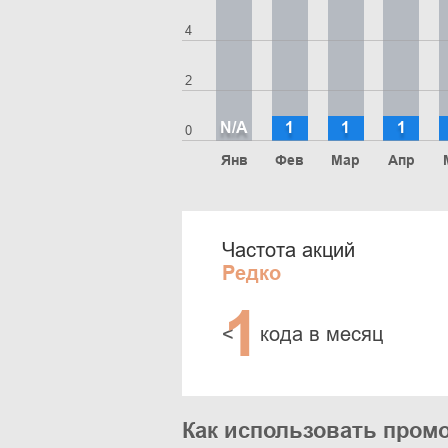
4
2
N/A
1
1
1
0
Янв
Фев
Мар
Апр
Частота акций
Редко
1
<
кода в месяц
Как использовать пром