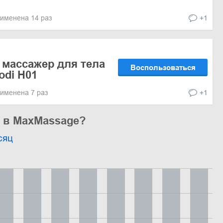
я
именена 14 раз
+1
 массажер для тела
Воспользоваться
odi H01
именена 7 раз
+1
ь в MaxMassage?
сяц