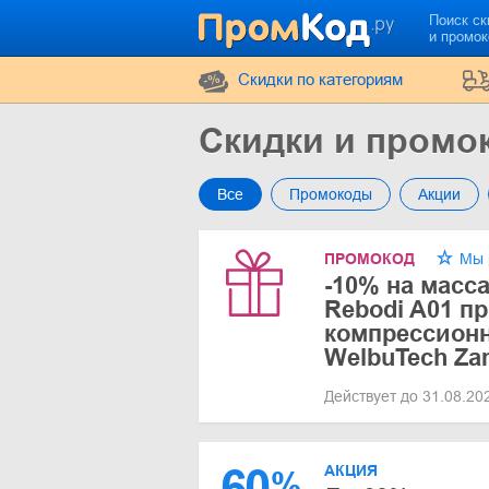
Поиск ск
и промо
Cкидки по категориям
Скидки и промо
Все
Промокоды
Акции
ПРОМОКОД
Мы 
-10% на масс
Rebodi A01 пр
компрессионн
WelbuTech Za
Действует до 31.08.2
60
АКЦИЯ
%