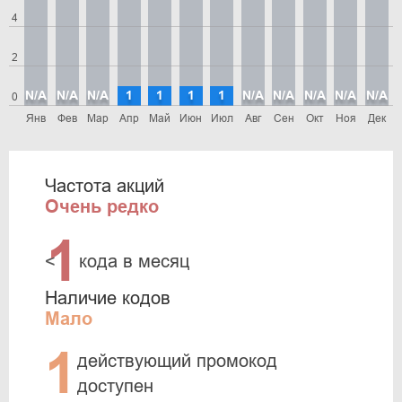
4
2
N/A
N/A
N/A
1
1
1
1
N/A
N/A
N/A
N/A
N/A
0
Янв
Фев
Мар
Апр
Май
Июн
Июл
Авг
Сен
Окт
Ноя
Дек
Частота акций
Очень редко
1
<
кода в месяц
Наличие кодов
Мало
1
действующий промокод
доступен