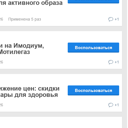
ля активного образа
026
Применена 5 раз
+1
и на Имодиум,
Воспользоваться
Мотилегаз
026
+1
ижение цен: скидки
Воспользоваться
вары для здоровья
026
+1