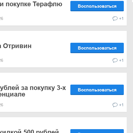
и покупке Терафлю
Воспользоваться
026
+1
а Отривин
Воспользоваться
026
+1
ублей за покупку 3-х
Воспользоваться
енциале
026
+1
скидкой 500 рублей