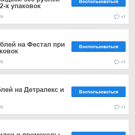
Воспользоваться
 2-х упаковок
026
+1
ублей на Фестал при
Воспользоваться
аковок
026
+1
блей на Детралекс и
Воспользоваться
026
+1
кидки и промокоды