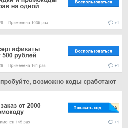
Воспользоваться
рав на одной
026
Применена 1035 раз
+1
сертификаты
Воспользоваться
 500 рублей
026
Применена 161 раз
+1
опробуйте, возможно коды сработают
заказ от 2000
Показать код
омокоду
именен 145 раз
+1