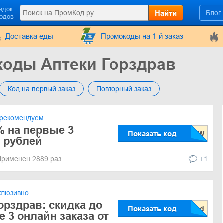
идок
Найти
Блог
кодов
Доставка еды
Промокоды на 1-й заказ
коды Аптеки Горздрав
Код на первый заказ
Повторный заказ
рекомендуем
% на первые 3
Показать код
0 рублей
Применен 2889 раз
+1
клюзивно
орздрав: скидка до
Показать код
 3 онлайн заказа от