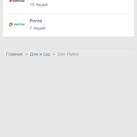
19 Акций
Ригла
7 Акций
Главная
Дом и сад
Don Plafon