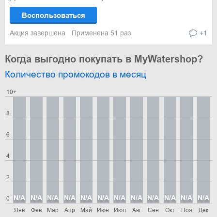
Воспользоваться
Акция завершена
Применена 51 раз
+1
Когда выгодно покупать в MyWatershop?
Количество промокодов в месяц
10+
8
6
4
2
N/A
N/A
N/A
N/A
N/A
N/A
N/A
N/A
N/A
N/A
N/A
N/A
0
Янв
Фев
Мар
Апр
Май
Июн
Июл
Авг
Сен
Окт
Ноя
Дек