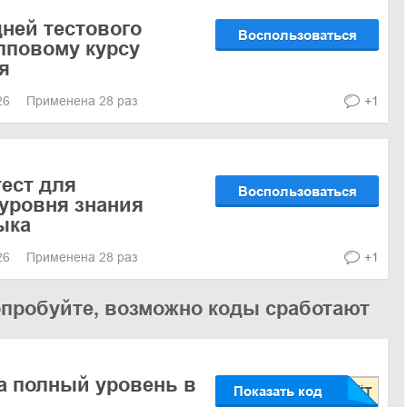
дней тестового
Воспользоваться
упповому курсу
я
026
Применена 28 раз
+1
ест для
Воспользоваться
уровня знания
ыка
026
Применена 28 раз
+1
опробуйте, возможно коды сработают
а полный уровень в
Показать код