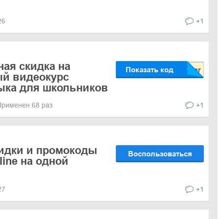
026
+1
ая скидка на
Показать код
ый видеокурс
ыка для школьников
Применен 68 раз
+1
кидки и промокоды
Воспользоваться
line на одной
027
+1