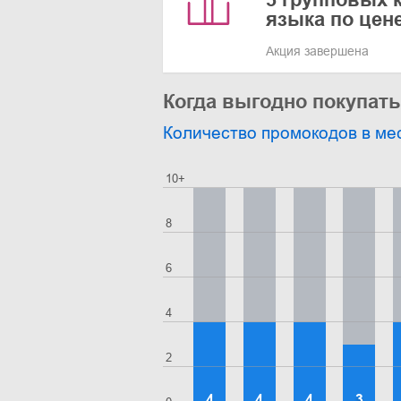
языка по цене
Акция завершена
Когда выгодно покупать
Количество промокодов в ме
10+
8
6
4
2
4
4
4
3