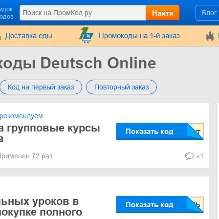
идок
Найти
Блог
кодов
Доставка еды
Промокоды на 1-й заказ
коды Deutsch Online
Код на первый заказ
Повторный заказ
рекомендуем
а групповые курсы
Показать код
в
Применен 72 раз
+1
ьных уроков в
Показать код
покупке полного