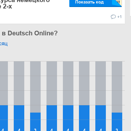
Показать код
 2-х
+1
 в Deutsch Online?
сяц
4
4
3
4
4
4
4
3