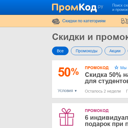
Поиск ск
и промо
Cкидки по категориям
Скидки и промо
Все
Промокоды
Акции
50
ПРОМОКОД
Мы 
%
Скидка 50% н
для студенто
Условия
Осталось 2 недели
ПРОМОКОД
6 индивидуал
подарок при 