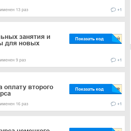
именен 13 раз
+1
ьных занятия и
Показать код
ы для новых
именен 9 раз
+1
а оплату второго
Показать код
урса
именен 16 раз
+1
курса немецкого