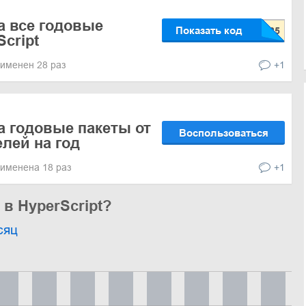
а все годовые
Показать код
cript
именен 28 раз
+1
а годовые пакеты от
Воспользоваться
елей на год
именена 18 раз
+1
 в HyperScript?
сяц