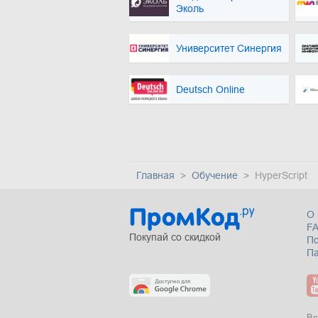
Эколь
Университет Синергия
Deutsch Online
Главная
Обучение
HyperScript
О 
F
Покупай со скидкой
П
Па
Вс