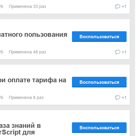
026
Применена 33 раз
+1
латного пользования
Воспользоваться
026
Применена 48 раз
+1
ри оплате тарифа на
Воспользоваться
026
Применена 8 раз
+1
аза знаний в
Воспользоваться
Script для