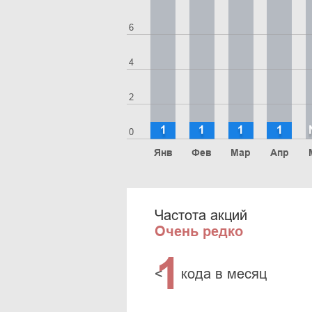
6
4
2
1
1
1
1
0
Янв
Фев
Мар
Апр
Частота акций
Очень редко
1
<
кода в месяц