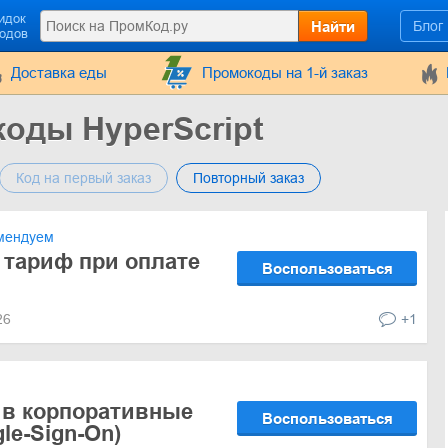
идок
Найти
Блог
кодов
Доставка еды
Промокоды на 1-й заказ
оды HyperScript
Код на первый заказ
Повторный заказ
мендуем
 тариф при оплате
Воспользоваться
026
+1
 в корпоративные
Воспользоваться
le-Sign-On)