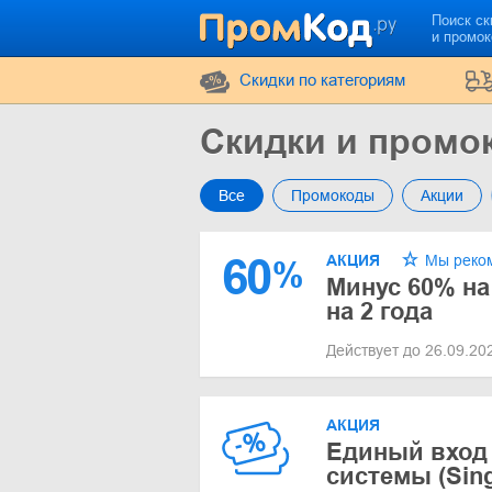
Поиск ск
и промо
Cкидки по категориям
Скидки и промок
Все
Промокоды
Акции
60
АКЦИЯ
Мы реко
%
Минус 60% на
на 2 года
Действует до 26.09.2
АКЦИЯ
Единый вход
системы (Sing