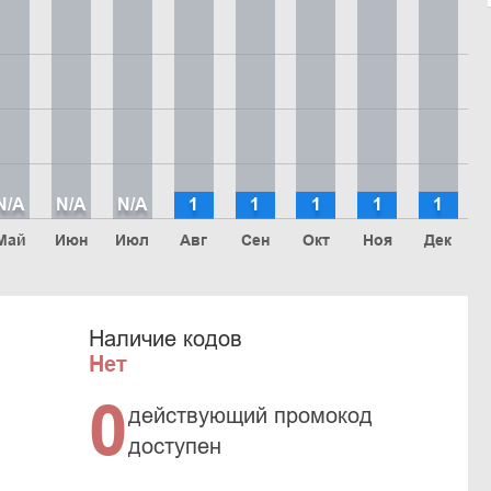
N/A
N/A
N/A
1
1
1
1
1
Май
Июн
Июл
Авг
Сен
Окт
Ноя
Дек
Наличие кодов
Нет
0
действующий промокод
доступен