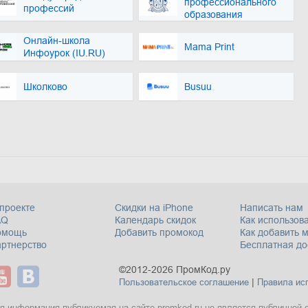
профессионального
профессий
образования
Онлайн-школа
Mama Print
Инфоурок (IU.RU)
Школково
Busuu
проекте
Скидки на iPhone
Написать нам
AQ
Календарь скидок
Как использова
омощь
Добавить промокод
Как добавить 
ртнерство
Бесплатная до
©2012-2026 ПромКод.ру
|
Пользовательское соглашение
Правила ис
я информация публикуемая на сайте promkod.ru не является публичной 