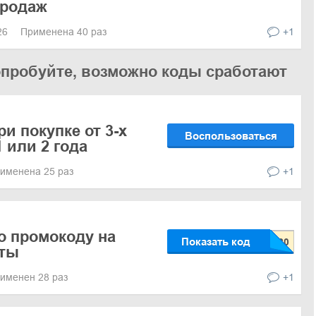
продаж
026
Применена 40 раз
+1
опробуйте, возможно коды сработают
и покупке от 3-х
Воспользоваться
 или 2 года
именена 25 раз
+1
о промокоду на
Показать код
еты
именен 28 раз
+1