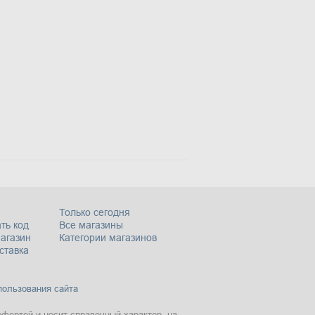
Только сегодня
ть код
Все магазины
магазин
Категории магазинов
ставка
пользования сайта
офертой и носит справочный характер, на