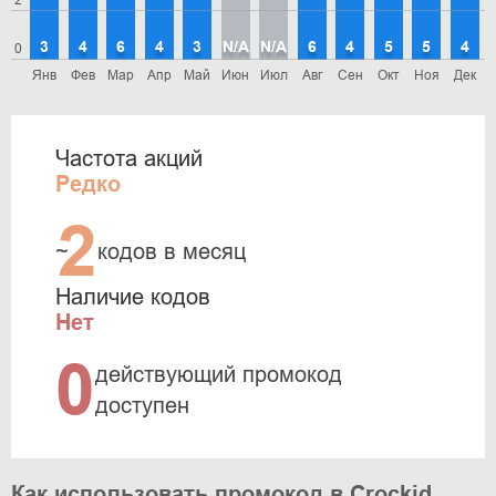
2
3
4
6
4
3
N/A
N/A
6
4
5
5
4
0
Янв
Фев
Мар
Апр
Май
Июн
Июл
Авг
Сен
Окт
Ноя
Дек
Частота акций
Редко
2
~
кодов в месяц
Наличие кодов
Нет
0
действующий промокод
доступен
Как использовать промокод в Crockid