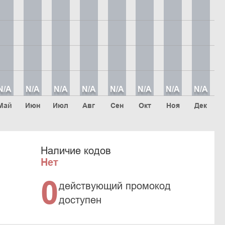
N/A
N/A
N/A
N/A
N/A
N/A
N/A
N/A
Май
Июн
Июл
Авг
Сен
Окт
Ноя
Дек
Наличие кодов
Нет
0
действующий промокод
доступен