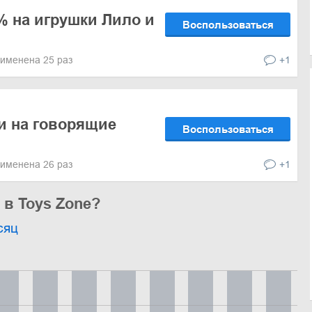
% на игрушки Лило и
Воспользоваться
именена 25 раз
+1
и на говорящие
Воспользоваться
именена 26 раз
+1
 в Toys Zone?
сяц