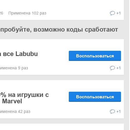
026
Применена 102 раз
+1
опробуйте, возможно коды сработают
а все Labubu
Воспользоваться
именена 9 раз
+1
0% на игрушки с
Воспользоваться
 Marvel
именена 42 раз
+1