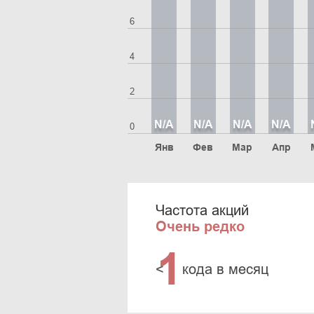
6
4
2
N/A
N/A
N/A
N/A
0
Янв
Фев
Мар
Апр
Частота акций
Очень редко
1
<
кода в месяц