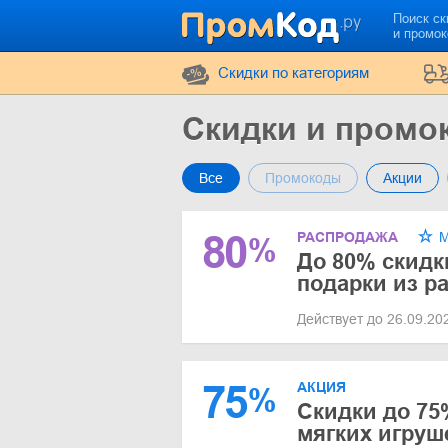
Поиск ск
и промо
Cкидки по категориям
Скидки и промо
Все
Промокоды
Акции
80
РАСПРОДАЖА
М
%
До 80% скидк
подарки из р
Действует до 26.09.2
75
АКЦИЯ
%
Скидки до 75
мягких игруш