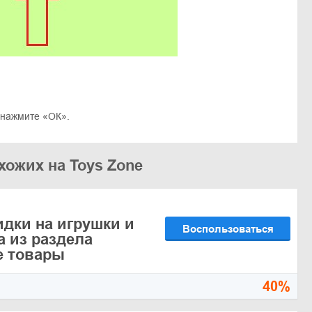
 нажмите «ОК».
хожих на Toys Zone
идки на игрушки и
Воспользоваться
а из раздела
е товары
40%