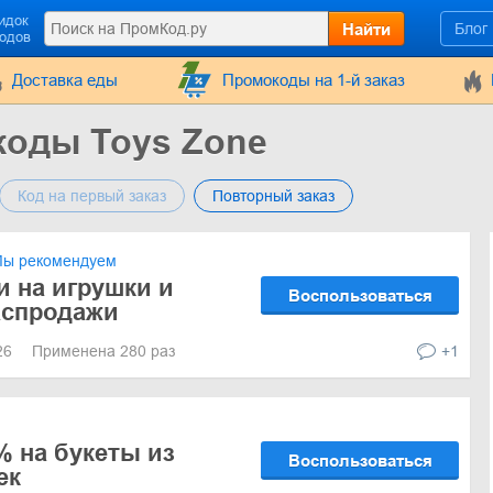
идок
Найти
Блог
кодов
Доставка еды
Промокоды на 1-й заказ
коды Toys Zone
Код на первый заказ
Повторный заказ
ы рекомендуем
и на игрушки и
Воспользоваться
аспродажи
026
Применена 280 раз
+1
% на букеты из
Воспользоваться
ек