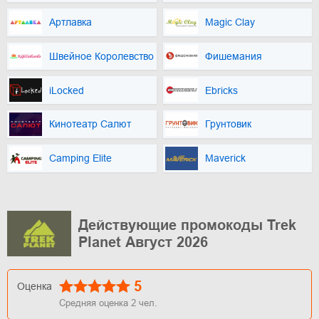
Артлавка
Magic Clay
Швейное Королевство
Фишемания
iLocked
Ebricks
Кинотеатр Салют
Грунтовик
Camping Elite
Maverick
Действующие промокоды Trek
Planet Август 2026
5
Оценка
Средняя оценка
2
чел.