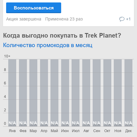
Воспользоваться
Акция завершена
Применена 23 раз
+1
Когда выгодно покупать в Trek Planet?
Количество промокодов в месяц
10+
8
6
4
2
N/A
N/A
N/A
N/A
N/A
N/A
N/A
N/A
N/A
N/A
N/A
N/A
0
Янв
Фев
Мар
Апр
Май
Июн
Июл
Авг
Сен
Окт
Ноя
Дек