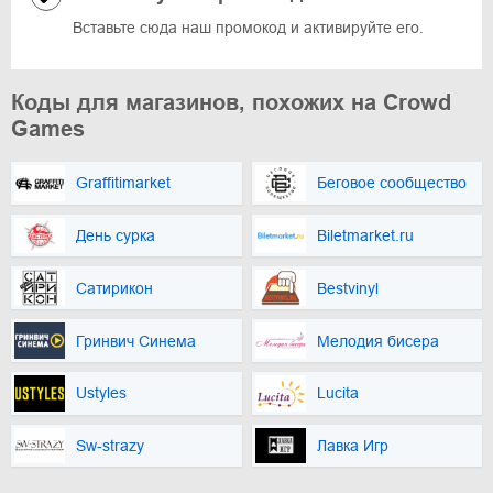
Вставьте сюда наш промокод и активируйте его.
Коды для магазинов, похожих на Crowd
Games
Graffitimarket
Беговое сообщество
День сурка
Biletmarket.ru
Сатирикон
Bestvinyl
Гринвич Синема
Мелодия бисера
Ustyles
Lucita
Sw-strazy
Лавка Игр