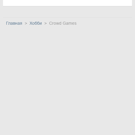
Главная
Хобби
Crowd Games