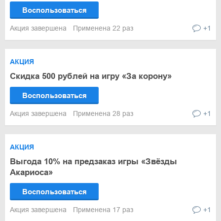
Воспользоваться
Акция завершена
Применена 22 раз
+1
АКЦИЯ
Скидка 500 рублей на игру «За корону»
Воспользоваться
Акция завершена
Применена 28 раз
+1
АКЦИЯ
Выгода 10% на предзаказ игры «Звёзды
Акариоса»
Воспользоваться
Акция завершена
Применена 17 раз
+1