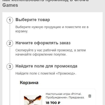
Games
Выберите товар
Выберите нужную продукцию и поместите ее в
корзину.
Начните оформлять заказ
Скопируйте у нас рабочий промокод, а затем
начинайте оформление покупки.
Найдите поле для промокода
Найдите поле с пометкой «Промокод».