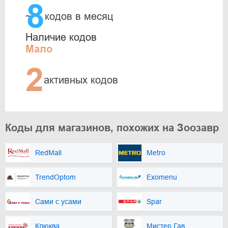
8
~
кодов в месяц
Наличие кодов
Мало
2
активных кодов
Коды для магазинов, похожих на Зоозавр
RedMall
Metro
TrendOptom
Exomenu
Сами с усами
Spar
Клюква
Мистер Гав