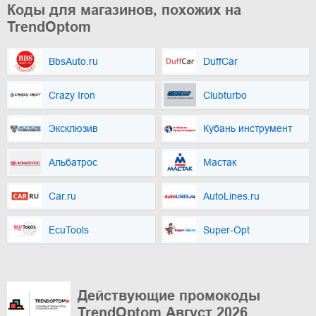
Коды для магазинов, похожих на
TrendOptom
BbsAuto.ru
DuffCar
Crazy Iron
Clubturbo
Эксклюзив
Кубань инструмент
Альбатрос
Мастак
Car.ru
AutoLines.ru
EcuTools
Super-Opt
Действующие промокоды
TrendOptom Август 2026