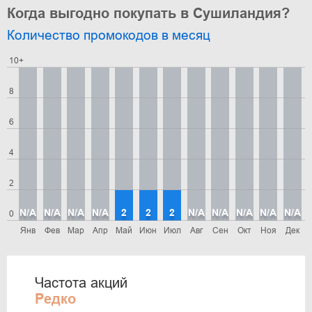
Когда выгодно покупать в Сушиландия?
Количество промокодов в месяц
10+
8
6
4
2
N/A
N/A
N/A
N/A
2
2
2
N/A
N/A
N/A
N/A
N/A
0
Янв
Фев
Мар
Апр
Май
Июн
Июл
Авг
Сен
Окт
Ноя
Дек
Частота акций
Редко