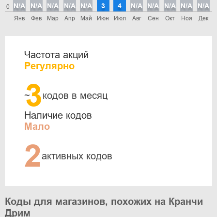
N/A
N/A
N/A
N/A
N/A
3
4
N/A
N/A
N/A
N/A
N/A
0
Янв
Фев
Мар
Апр
Май
Июн
Июл
Авг
Сен
Окт
Ноя
Дек
Частота акций
Регулярно
3
~
кодов в месяц
Наличие кодов
Мало
2
активных кодов
Коды для магазинов, похожих на Кранчи
Дрим