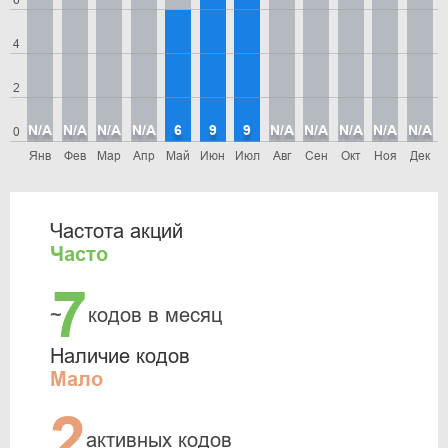
6
4
2
N/A
N/A
N/A
N/A
6
9
9
N/A
N/A
N/A
N/A
N/A
0
Янв
Фев
Мар
Апр
Май
Июн
Июл
Авг
Сен
Окт
Ноя
Дек
Частота акций
Часто
7
~
кодов в месяц
Наличие кодов
Мало
2
активных кодов