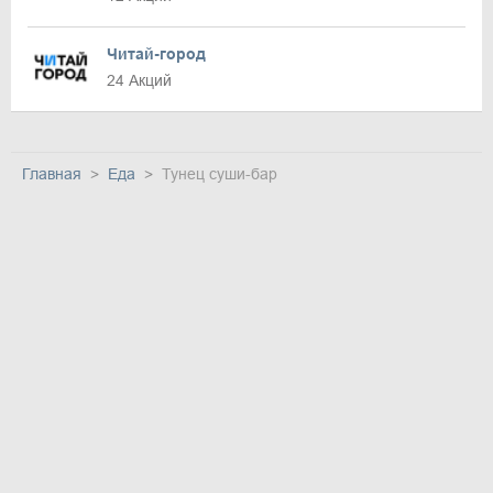
Читай-город
24 Акций
Главная
Еда
Тунец суши-бар