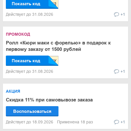
Показать код
Действует до 31.08.2026
+1
ПРОМОКОД
Ролл «Кюри маки с форелью» в подарок к
первому заказу от 1500 рублей
Показать код
Действует до 31.08.2026
+1
АКЦИЯ
Скидка 11% при самовывозе заказа
Воспользоваться
Действует до 18.09.2026
Применена 18 раз
+1