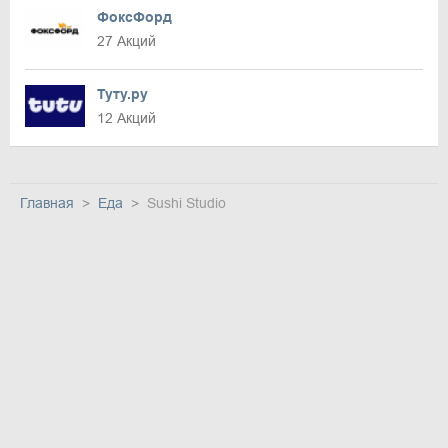
ФоксФорд
27 Акций
Туту.ру
12 Акций
Главная
Еда
Sushi Studio