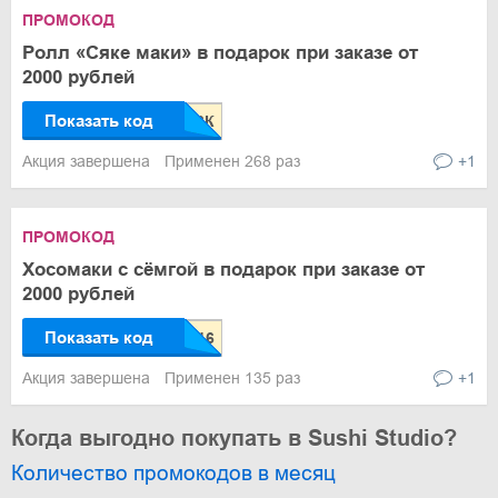
ПРОМОКОД
Ролл «Сяке маки» в подарок при заказе от
2000 рублей
Показать код
Акция завершена
Применен 268 раз
+1
ПРОМОКОД
Хосомаки с сёмгой в подарок при заказе от
2000 рублей
Показать код
Акция завершена
Применен 135 раз
+1
Когда выгодно покупать в Sushi Studio?
Количество промокодов в месяц