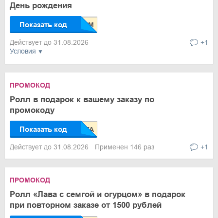
День рождения
Показать код
Действует до 31.08.2026
+1
Условия
ПРОМОКОД
Ролл в подарок к вашему заказу по
промокоду
Показать код
Действует до 31.08.2026
Применен 146 раз
+1
ПРОМОКОД
Ролл «Лава с семгой и огурцом» в подарок
при повторном заказе от 1500 рублей