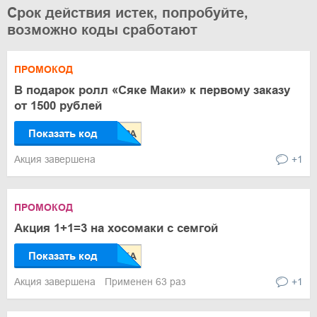
Срок действия истек, попробуйте,
возможно коды сработают
ПРОМОКОД
В подарок ролл «Сяке Маки» к первому заказу
от 1500 рублей
Показать код
Акция завершена
+1
ПРОМОКОД
Акция 1+1=3 на хосомаки с семгой
Показать код
Акция завершена
Применен 63 раз
+1