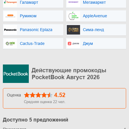
Галамарт
Мегамаркет
Румиком
AppleAvenue
Panasonic Eplaza
Сима-ленд
Cactus-Trade
Джум
Действующие промокоды
PocketBook Август 2026
4.52
Оценка
Средняя оценка
22
чел.
Доступно 5 предложений