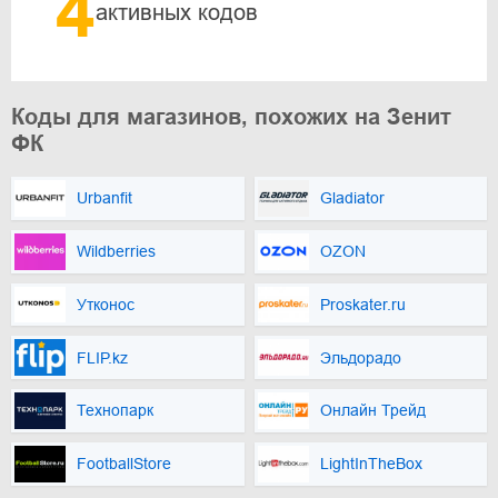
4
активных кодов
Коды для магазинов, похожих на Зенит
ФК
Urbanfit
Gladiator
Wildberries
OZON
Утконос
Proskater.ru
FLIP.kz
Эльдорадо
Технопарк
Онлайн Трейд
FootballStore
LightInTheBox