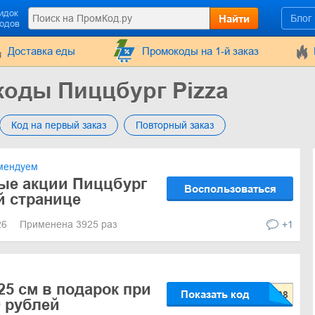
идок
Найти
Блог
кодов
Доставка еды
Промокоды на 1-й заказ
коды Пиццбург Pizza
Код на первый заказ
Повторный заказ
мендуем
ые акции Пиццбург
Воспользоваться
й странице
26
Применена 3925 раз
+1
25 см в подарок при
Показать код
9 рублей