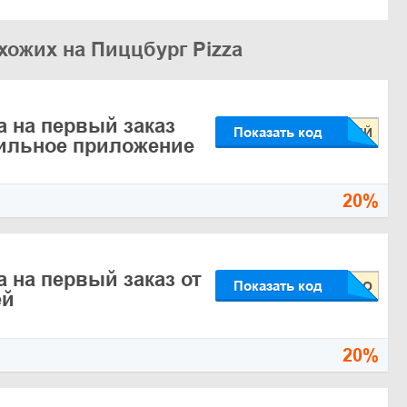
хожих на Пиццбург Pizza
а на первый заказ
Показать код
ильное приложение
20%
а на первый заказ от
Показать код
ей
20%