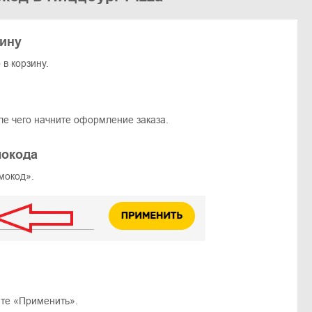
зину
в корзину.
ле чего начните оформление заказа.
мокода
мокод».
ите «Применить».