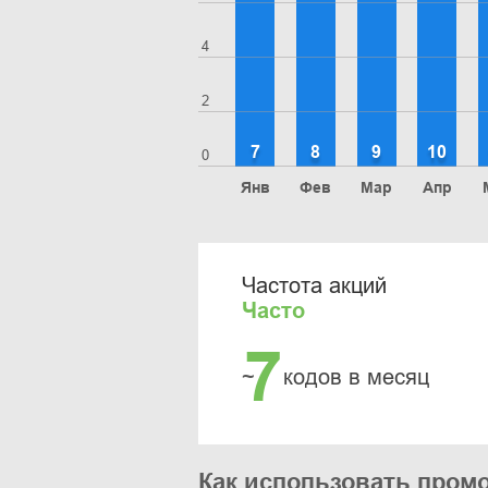
4
2
7
8
9
10
0
Янв
Фев
Мар
Апр
Частота акций
Часто
7
~
кодов в месяц
Как использовать промо