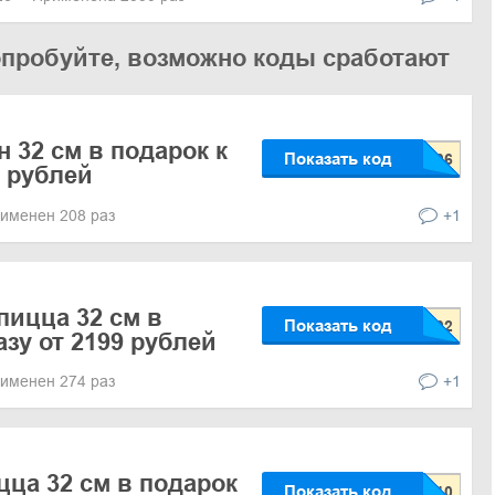
опробуйте, возможно коды сработают
 32 см в подарок к
Показать код
9 рублей
именен 208 раз
+1
пицца 32 см в
Показать код
азу от 2199 рублей
именен 274 раз
+1
ца 32 см в подарок
Показать код