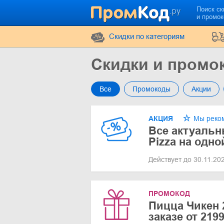
Поиск ск
и промо
Cкидки по категориям
Скидки и промо
Все
Промокоды
Акции
АКЦИЯ
Мы реко
Все актуальн
Pizza на одно
Действует до 30.11.20
ПРОМОКОД
Пицца Чикен 
заказе от 219