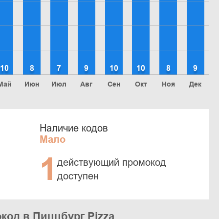
10
8
7
9
10
10
8
9
Май
Июн
Июл
Авг
Сен
Окт
Ноя
Дек
Наличие кодов
Мало
1
действующий промокод
доступен
код в Пиццбург Pizza