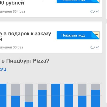
990 рублей
именен 634 раз
+1
 в подарок к заказу
Показать код
й
именен 30 раз
+1
 в Пиццбург Pizza?
сяц