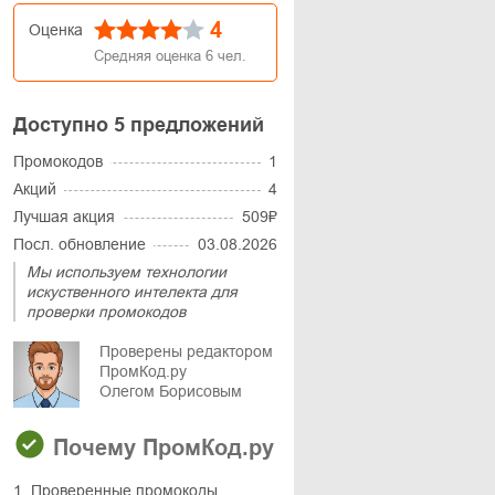
4
Оценка
Средняя оценка
6
чел.
Доступно 5 предложений
Промокодов
1
Акций
4
Лучшая акция
509₽
Посл. обновление
03.08.2026
Мы используем технологии
искуственного интелекта для
проверки промокодов
Проверены редактором
ПромКод.ру
Олегом Борисовым
Почему ПромКод.ру
1. Проверенные промокоды