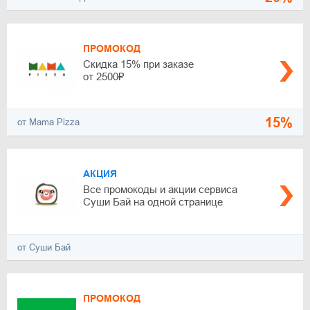
ПРОМОКОД
Скидка 15% при заказе
от 2500₽
15%
от Mama Pizza
АКЦИЯ
Все промокоды и акции сервиса
Суши Бай на одной странице
от Суши Бай
ПРОМОКОД