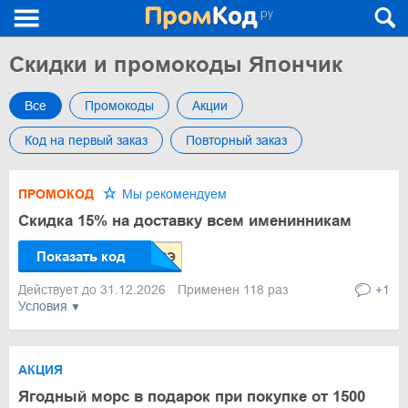
Скидки и промокоды Япончик
Все
Промокоды
Акции
Код на первый заказ
Повторный заказ
ПРОМОКОД
Мы рекомендуем
Скидка 15% на доставку всем именинникам
Показать код
Действует до 31.12.2026
Применен 118 раз
+1
Условия
АКЦИЯ
Ягодный морс в подарок при покупке от 1500