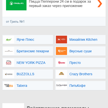
Пицца Пепперони 24 см в подарок за
первый заказ через приложение
от Гриль №1
Ярче Плюс
Михайлик Kitchen
Британские пекарни
Вкусные суши
NEW YORK PIZZA
Престо
BUZZOLLS
Crazy Brothers
Tabera
ПитьКофе