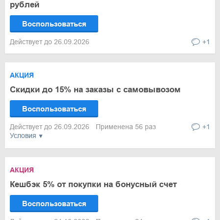
рублей
Воспользоваться
Действует до 26.09.2026
+1
АКЦИЯ
Скидки до 15% на заказы с самовывозом
Воспользоваться
Действует до 26.09.2026
Применена 56 раз
+1
Условия
АКЦИЯ
Кешбэк 5% от покупки на бонусный счет
Воспользоваться