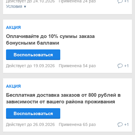
Действует до 24.10.2026
Применена 24 раз
+1
Условия
АКЦИЯ
Оплачивайте до 10% суммы заказа
бонусными баллами
Воспользоваться
Действует до 19.09.2026
Применена 54 раз
+1
АКЦИЯ
Бесплатная доставка заказов от 800 рублей в
зависимости от вашего района проживания
Воспользоваться
Действует до 26.09.2026
Применена 65 раз
+1