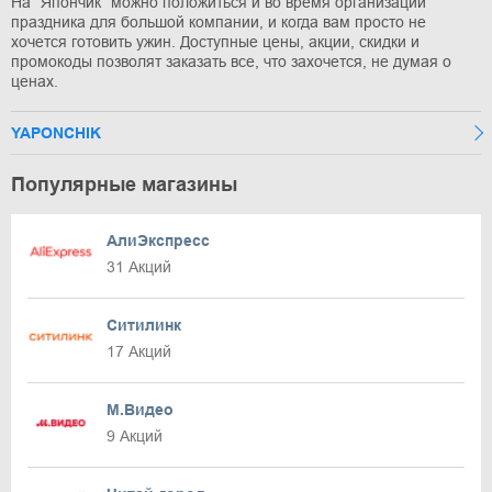
На “Япончик” можно положиться и во время организации
праздника для большой компании, и когда вам просто не
хочется готовить ужин. Доступные цены, акции, скидки и
промокоды позволят заказать все, что захочется, не думая о
ценах.
YAPONCHIK
Популярные магазины
АлиЭкспресс
31 Акций
Ситилинк
17 Акций
М.Видео
9 Акций