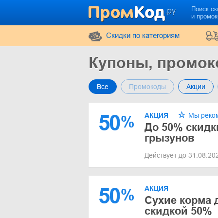
Поиск ск
и промо
Cкидки по категориям
Купоны, промок
Все
Промокоды
Акции
50
АКЦИЯ
Мы реко
%
До 50% скидк
грызунов
Действует до 31.08.2
50
АКЦИЯ
%
Сухие корма 
скидкой 50%