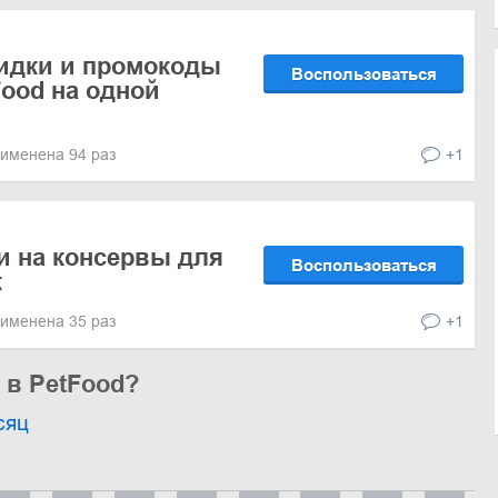
кидки и промокоды
Воспользоваться
Food на одной
именена 94 раз
+1
и на консервы для
Воспользоваться
к
именена 35 раз
+1
 в PetFood?
сяц