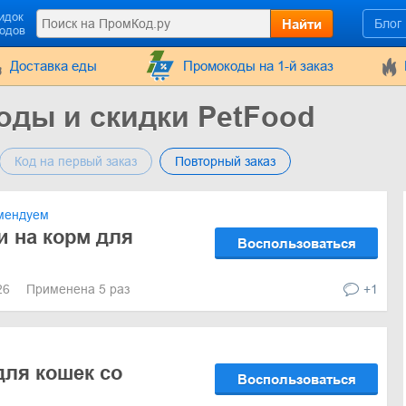
идок
Найти
Блог
кодов
Доставка еды
Промокоды на 1-й заказ
оды и скидки PetFood
Код на первый заказ
Повторный заказ
мендуем
и на корм для
Воспользоваться
026
Применена 5 раз
+1
для кошек со
Воспользоваться