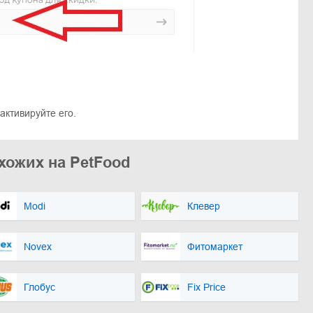
активируйте его.
хожих на PetFood
Modi
Клевер
Novex
Фитомаркет
Глобус
Fix Price