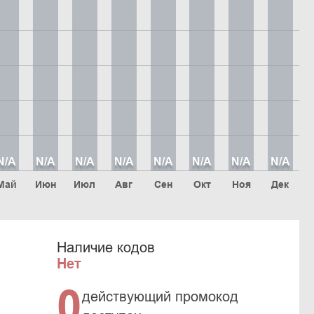
N/A
N/A
N/A
N/A
N/A
N/A
N/A
N/A
Май
Июн
Июл
Авг
Сен
Окт
Ноя
Дек
Наличие кодов
Нет
0
действующий промокод