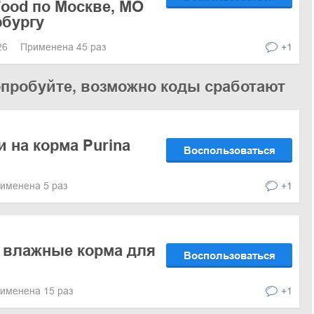
Food по Москве, МО
рбургу
026
Применена 45 раз
+1
опробуйте, возможно коды сработают
и на корма Purina
Воспользоваться
именена 5 раз
+1
 влажные корма для
Воспользоваться
именена 15 раз
+1