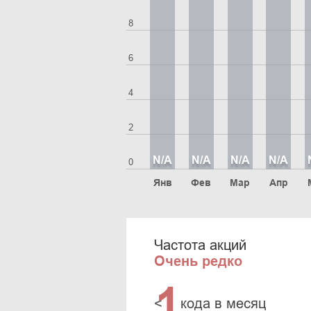
8
6
4
2
N/A
N/A
N/A
N/A
0
Янв
Фев
Мар
Апр
Частота акций
Очень редко
1
<
кода в месяц