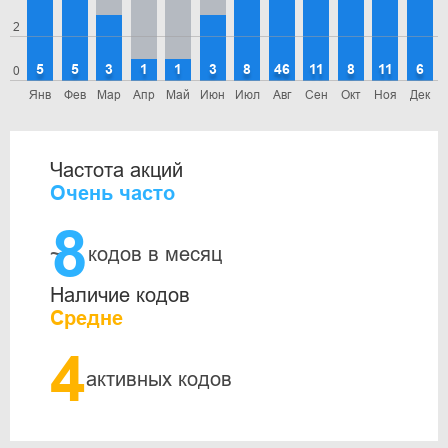
2
5
5
3
1
1
3
8
46
11
8
11
6
0
Янв
Фев
Мар
Апр
Май
Июн
Июл
Авг
Сен
Окт
Ноя
Дек
Частота акций
Очень часто
8
~
кодов в месяц
Наличие кодов
Средне
4
активных кодов