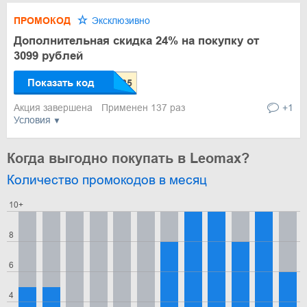
ПРОМОКОД
Эксклюзивно
Дополнительная скидка 24% на покупку от
3099 рублей
Показать код
Акция завершена
Применен 137 раз
+1
Условия
Когда выгодно покупать в Leomax?
Количество промокодов в месяц
10+
8
6
4