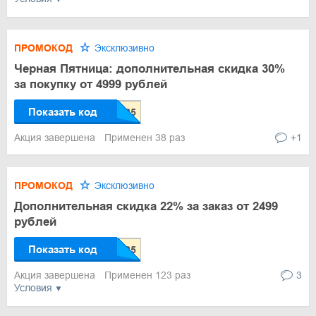
ПРОМОКОД
Эксклюзивно
Черная Пятница: дополнительная скидка 30%
за покупку от 4999 рублей
Показать код
Акция завершена
Применен 38 раз
+1
ПРОМОКОД
Эксклюзивно
Дополнительная скидка 22% за заказ от 2499
рублей
Показать код
Акция завершена
Применен 123 раз
3
Условия