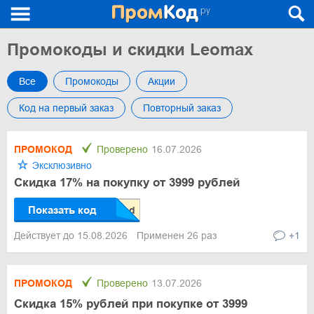
Промокоды и скидки Leomax
Все
Промокоды
Акции
Код на первый заказ
Повторный заказ
ПРОМОКОД
Проверено
16.07.2026
Эксклюзивно
Скидка 17% на покупку от 3999 рублей
Показать код
Действует до 15.08.2026
Применен 26 раз
+1
ПРОМОКОД
Проверено
13.07.2026
Скидка 15% рублей при покупке от 3999