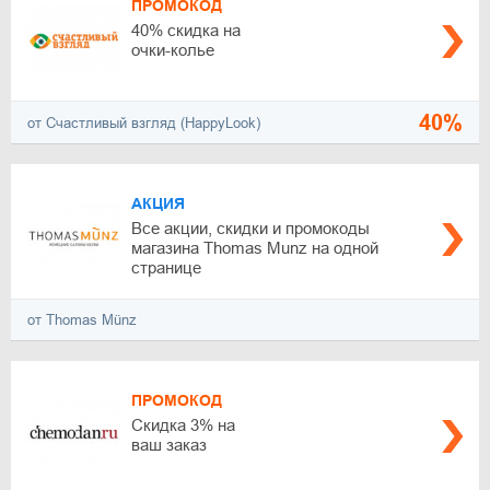
ПРОМОКОД
40% скидка на
очки-колье
40%
от Счастливый взгляд (HappyLook)
АКЦИЯ
Все акции, скидки и промокоды
магазина Thomas Munz на одной
странице
от Thomas Münz
ПРОМОКОД
Скидка 3% на
ваш заказ