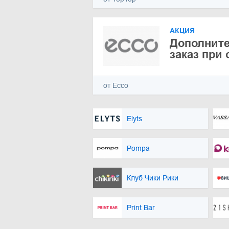
АКЦИЯ
Дополните
заказ при
от Ecco
Elyts
Pompa
Клуб Чики Рики
Print Bar