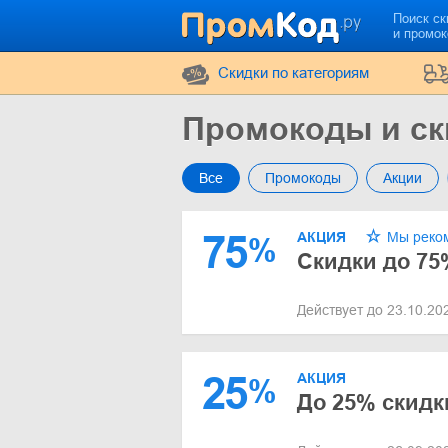
Поиск ск
и промо
Cкидки по категориям
Промокоды и ск
Все
Промокоды
Акции
75
АКЦИЯ
Мы реко
%
Скидки до 75%
Действует до 23.10.2
25
АКЦИЯ
%
До 25% скидк