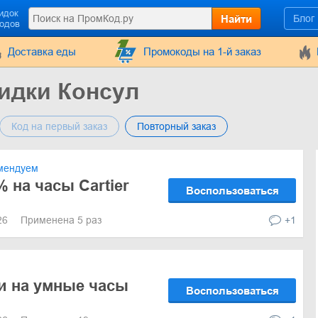
идок
Найти
Блог
кодов
Доставка еды
Промокоды на 1-й заказ
идки Консул
Код на первый заказ
Повторный заказ
мендуем
 на часы Cartier
Воспользоваться
026
Применена 5 раз
+1
и на умные часы
Воспользоваться