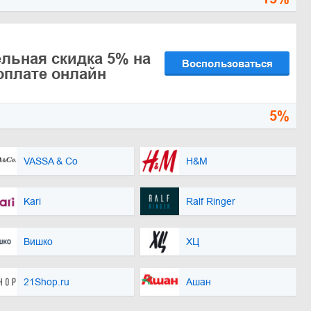
льная скидка 5% на
Воспользоваться
 оплате онлайн
5%
VASSA & Co
H&M
Kari
Ralf Ringer
Вишко
ХЦ
21Shop.ru
Ашан