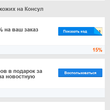
хожих на Консул
% на ваш заказ
Показать код
15%
ов в подарок за
Воспользоваться
на новостную