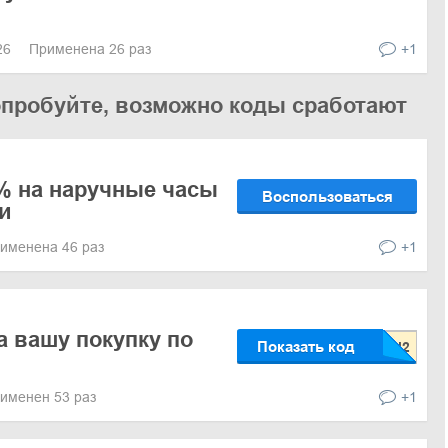
026
Применена 26 раз
+1
опробуйте, возможно коды сработают
% на наручные часы
Воспользоваться
и
именена 46 раз
+1
а вашу покупку по
Показать код
именен 53 раз
+1