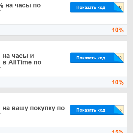
% на часы по
Показать код
у
10%
 на часы и
Показать код
в AllTime по
у
10%
 на вашу покупку по
Показать код
у
15%