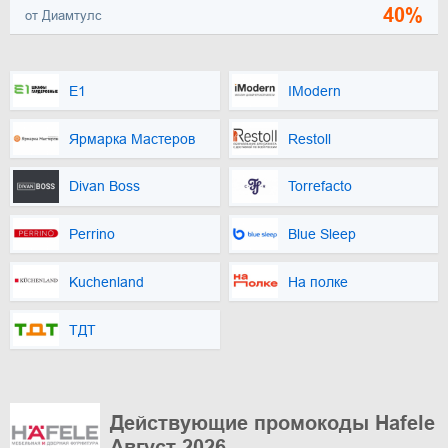
40%
от Диамтулс
E1
IModern
Ярмарка Мастеров
Restoll
Divan Boss
Torrefacto
Perrino
Blue Sleep
Kuchenland
На полке
ТДТ
Действующие промокоды Hafele
Август 2026