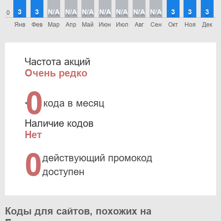
3
3
N/A
N/A
N/A
N/A
N/A
N/A
N/A
3
3
3
0
Янв
Фев
Мар
Апр
Май
Июн
Июл
Авг
Сен
Окт
Ноя
Дек
Частота акций
Очень редко
0
<
кода в месяц
Наличие кодов
Нет
0
действующий промокод
доступен
Коды для сайтов, похожих на