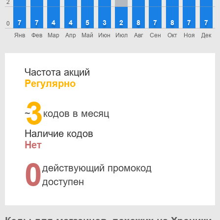
2
7
7
4
4
5
3
2
8
7
8
7
7
0
Янв
Фев
Мар
Апр
Май
Июн
Июл
Авг
Сен
Окт
Ноя
Дек
Частота акций
Регулярно
3
~
кодов в месяц
Наличие кодов
Нет
0
действующий промокод
доступен