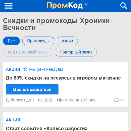
Скидки и промокоды Хроники
Вечности
Все
Промокоды
Акции
Код на первый заказ
Повторный заказ
АКЦИЯ
Мы рекомендуем
До 80% скидки на ресурсы в игровом магазине
Воспользоваться
Действует до 31.08.2026
Применена 203 раз
+1
АКЦИЯ
Старт события «Колесо радости»