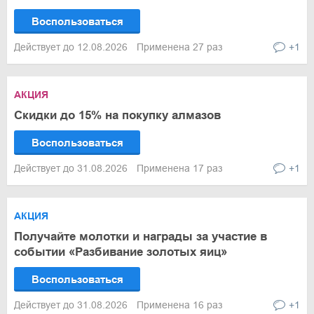
Воспользоваться
Действует до 12.08.2026
Применена 27 раз
+1
АКЦИЯ
Скидки до 15% на покупку алмазов
Воспользоваться
Действует до 31.08.2026
Применена 17 раз
+1
АКЦИЯ
Получайте молотки и награды за участие в
событии «Разбивание золотых яиц»
Воспользоваться
Действует до 31.08.2026
Применена 16 раз
+1