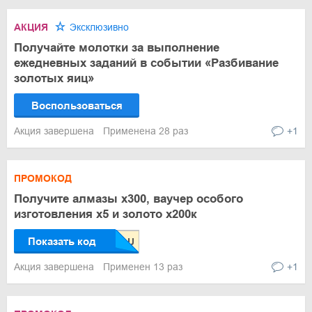
АКЦИЯ
Эксклюзивно
Получайте молотки за выполнение
ежедневных заданий в событии «Разбивание
золотых яиц»
Воспользоваться
Акция завершена
Применена 28 раз
+1
ПРОМОКОД
Получите алмазы х300, ваучер особого
изготовления x5 и золото х200к
Показать код
Акция завершена
Применен 13 раз
+1