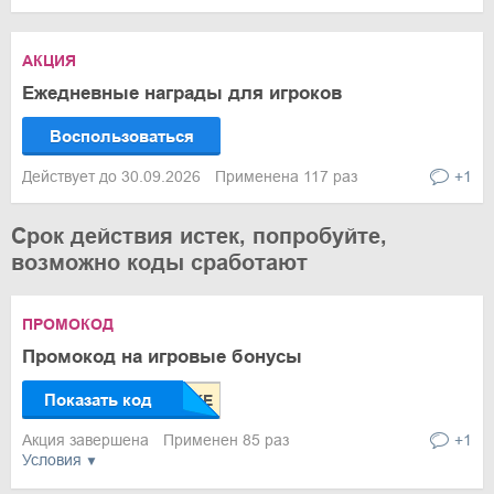
АКЦИЯ
Ежедневные награды для игроков
Воспользоваться
Действует до 30.09.2026
Применена 117 раз
+1
Срок действия истек, попробуйте,
возможно коды сработают
ПРОМОКОД
Промокод на игровые бонусы
Показать код
Акция завершена
Применен 85 раз
+1
Условия