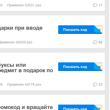
026
Применен 53531 раз
17
арки при вводе
Показать код
Применен 69059 раз
94
буксы или
Показать код
едмет в подарок по
026
Применен 49778 раз
23
ромокод и вращайте
Показать код