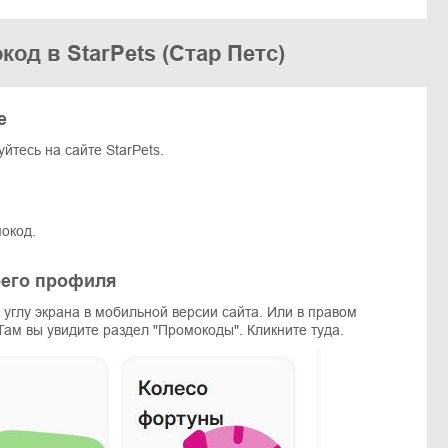
од в StarPets (Стар Петс)
е
йтесь на сайте StarPets.
окод.
оего профиля
углу экрана в мобильной версии сайта. Или в правом
 Там вы увидите раздел "Промокоды". Кликните туда.