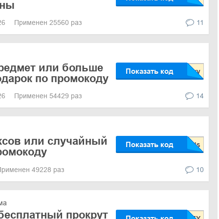
уны
026
Применен 25560 раз
11
редмет или больше
Показать код
одарок по промокоду
026
Применен 54429 раз
14
ксов или случайный
Показать код
ромокоду
Применен 49228 раз
10
ма
бесплатный прокрут
Показать код