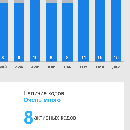
8
8
10
8
8
11
15
15
Май
Июн
Июл
Авг
Сен
Окт
Ноя
Дек
Наличие кодов
Очень много
8
активных кодов