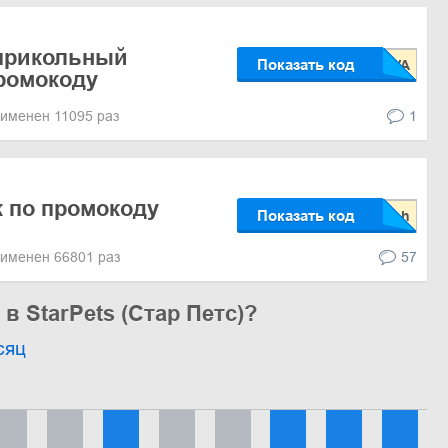
прикольный
Показать код
ромокоду
именен 11095 раз
1
к по промокоду
Показать код
именен 66801 раз
57
в StarPets (Стар Петс)?
сяц