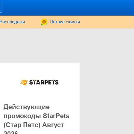
Распродажи
Летние скидки
Действующие
промокоды StarPets
(Стар Петс) Август
2026