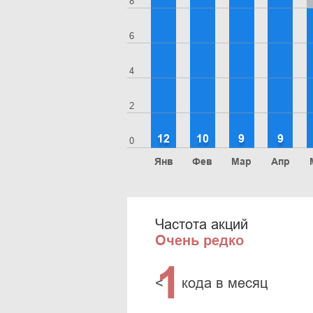
8
6
4
2
12
10
9
9
0
Янв
Фев
Мар
Апр
Частота акций
Очень редко
1
<
кода в месяц