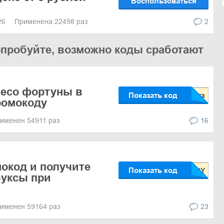
Воспользоваться
026
Применена 22498 раз
2
опробуйте, возможно коды сработают
лесо фортуны в
Показать код
ромокоду
именен 54911 раз
16
окод и получите
Показать код
буксы при
именен 59164 раз
23