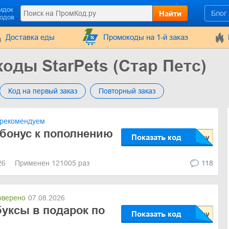
идок
Найти
Блог
кодов
Доставка еды
Промокоды на 1-й заказ
оды StarPets (Стар Петс)
Код на первый заказ
Повторный заказ
рекомендуем
бонус к пополнению
Показать код
026
Применен 121005 раз
118
верено
07.08.2026
уксы в подарок по
Показать код