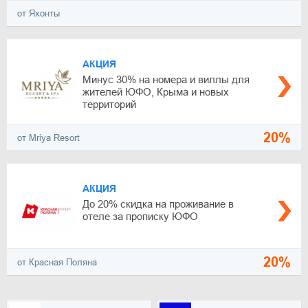
от Яхонты
АКЦИЯ
Минус 30% на номера и виллы для
жителей ЮФО, Крыма и новых
территорий
20%
от Mriya Resort
АКЦИЯ
До 20% скидка на проживание в
отеле за прописку ЮФО
20%
от Красная Поляна