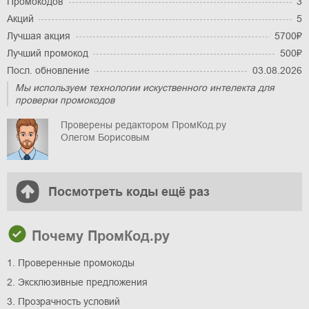
Промокодов
3
Акций
5
Лучшая акция
5700₽
Лучший промокод
500₽
Посл. обновление
03.08.2026
Мы используем технологии искуственного интелекта для
проверки промокодов
Проверены редактором ПромКод.ру
Олегом Борисовым
Посмотреть коды ещё раз
Почему ПромКод.ру
1. Проверенные промокоды
2. Эксклюзивные предложения
3. Прозрачность условий