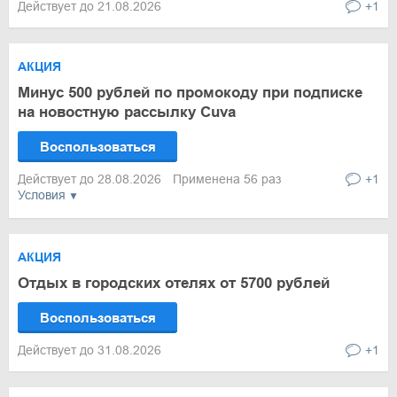
Действует до 21.08.2026
+1
АКЦИЯ
Минус 500 рублей по промокоду при подписке
на новостную рассылку Cuva
Воспользоваться
Действует до 28.08.2026
Применена 56 раз
+1
Условия
АКЦИЯ
Отдых в городских отелях от 5700 рублей
Воспользоваться
Действует до 31.08.2026
+1