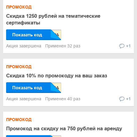
ПРОМОКОД
Скидка 1250 рублей на тематические
сертификаты
Показать код
Акция завершена
Применен 32 раз
+1
ПРОМОКОД
Скидка 10% по промокоду на ваш заказ
Показать код
Акция завершена
Применен 40 раз
+1
ПРОМОКОД
Промокод на скидку на 750 рублей на аренду