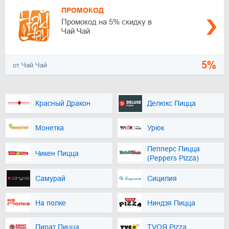
ПРОМОКОД
Промокод на 5% скидку в
Чай Чай
5%
от Чай Чай
Красный Дракон
Делюкс Пицца
Монетка
Урюк
Пепперс Пицца
Чикен Пицца
(Peppers Pizza)
Самурай
Сицилия
На полке
Ниндзя Пицца
Пират Пицца
TVOЯ Pizza