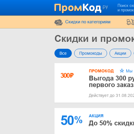
Поиск ск
и промо
Cкидки по категориям
Скидки и промо
Все
Промокоды
Акции
ПРОМОКОД
Мы 
300
₽
Выгода 300 р
первого заказ
Действует до 31.08.2
50
АКЦИЯ
%
До 50% скидк