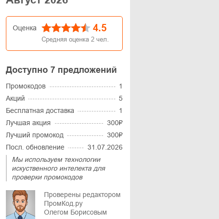
4.5
Оценка
Средняя оценка
2
чел.
Доступно 7 предложений
Промокодов
1
Акций
5
Бесплатная доставка
1
Лучшая акция
300₽
Лучший промокод
300₽
Посл. обновление
31.07.2026
Мы используем технологии
искуственного интелекта для
проверки промокодов
Проверены редактором
ПромКод.ру
Олегом Борисовым