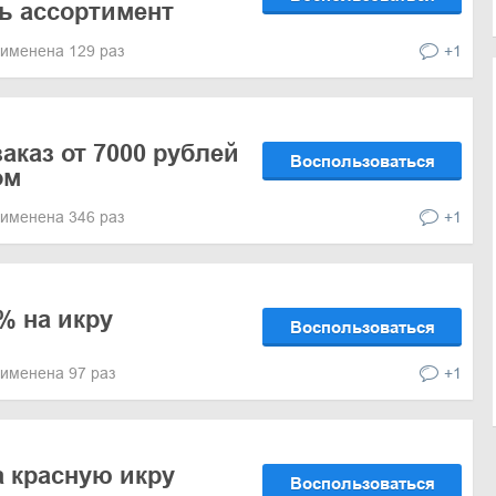
сь ассортимент
именена 129 раз
+1
аказ от 7000 рублей
Воспользоваться
ом
именена 346 раз
+1
% на икру
Воспользоваться
именена 97 раз
+1
а красную икру
Воспользоваться