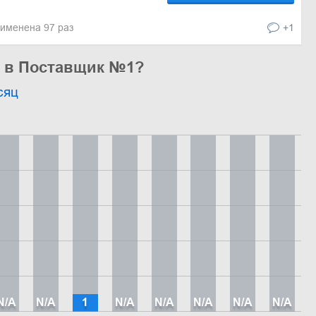
именена 97 раз
+1
ь в Поставщик №1?
сяц
N/A
N/A
1
N/A
N/A
N/A
N/A
N/A