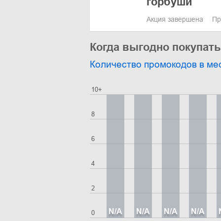
горбуши
Акция завершена
Пр
Когда выгодно покупат
Количество промокодов в ме
10+
8
6
4
2
N/A
N/A
N/A
N/A
0