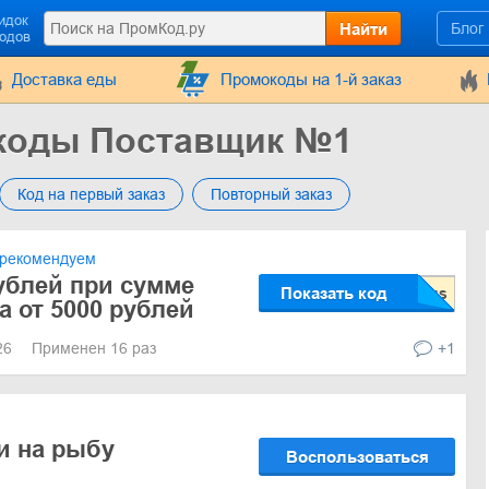
идок
Найти
Блог
кодов
Доставка еды
Промокоды на 1-й заказ
коды Поставщик №1
Код на первый заказ
Повторный заказ
рекомендуем
ублей при сумме
Показать код
а от 5000 рублей
026
Применен 16 раз
+1
и на рыбу
Воспользоваться