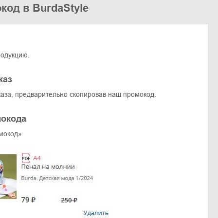
код в BurdaStyle
родукцию.
каз
аза, предварительно скопировав наш промокод.
мокода
мокод».