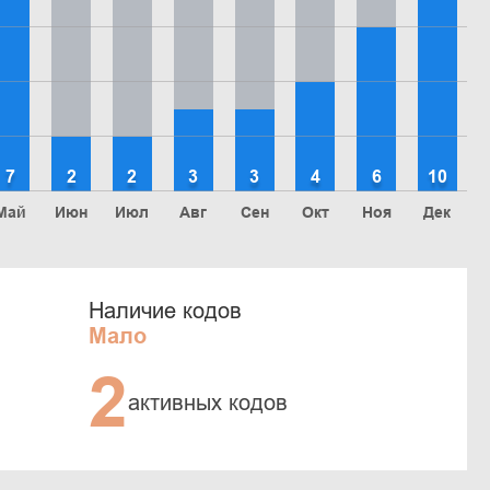
7
2
2
3
3
4
6
10
Май
Июн
Июл
Авг
Сен
Окт
Ноя
Дек
Наличие кодов
Мало
2
активных кодов