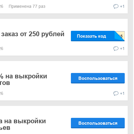
026
Применена 77 раз
+1
заказ от 250 рублей
Показать код
026
+1
% на выкройки
Воспользоваться
тов
026
+1
а на выкройки
Воспользоваться
ьев