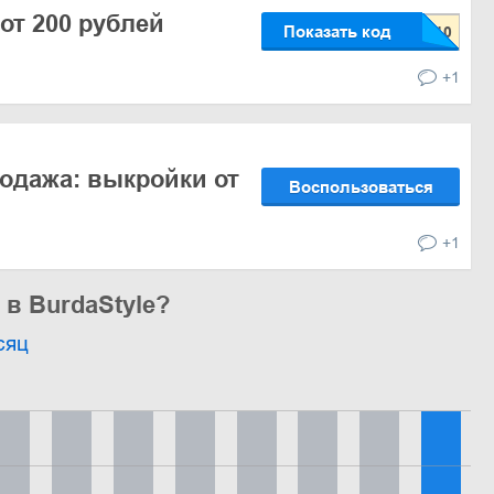
 от 200 рублей
Показать код
+1
одажа: выкройки от
Воспользоваться
+1
 в BurdaStyle?
сяц