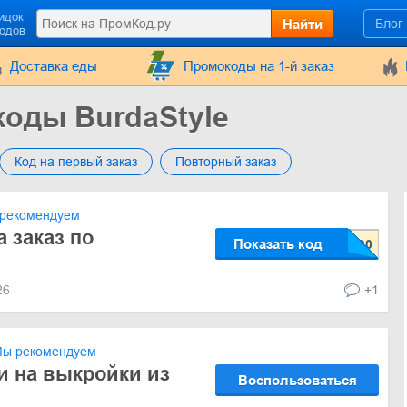
идок
Найти
Блог
кодов
Доставка еды
Промокоды на 1-й заказ
коды BurdaStyle
Код на первый заказ
Повторный заказ
рекомендуем
 заказ по
Показать код
026
+1
ы рекомендуем
и на выкройки из
Воспользоваться