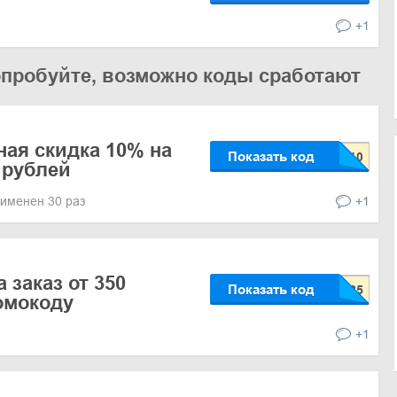
+1
опробуйте, возможно коды сработают
ая скидка 10% на
Показать код
 рублей
именен 30 раз
+1
 заказ от 350
Показать код
омокоду
+1