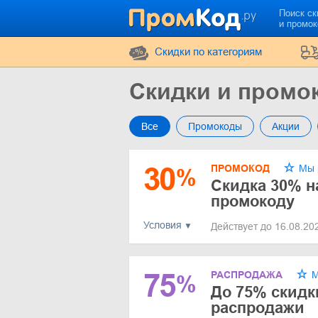
Поиск ск
и промо
Cкидки по категориям
Скидки и промо
Все
Промокоды
Акции
30
ПРОМОКОД
Мы 
%
Скидка 30% на
промокоду
Условия
Действует до 16.08.2
75
РАСПРОДАЖА
М
%
До 75% скидк
распродажи