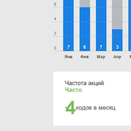
6
4
2
7
6
7
3
0
Янв
Фев
Мар
Апр
Частота акций
Часто
4
~
кодов в месяц