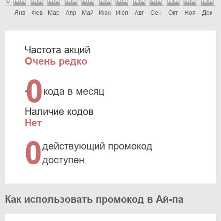
N/A
N/A
N/A
N/A
N/A
N/A
N/A
N/A
N/A
N/A
N/A
N/A
0
Янв
Фев
Мар
Апр
Май
Июн
Июл
Авг
Сен
Окт
Ноя
Дек
Частота акций
Очень редко
0
<
кода в месяц
Наличие кодов
Нет
0
действующий промокод
доступен
Как использовать промокод в Ай-па