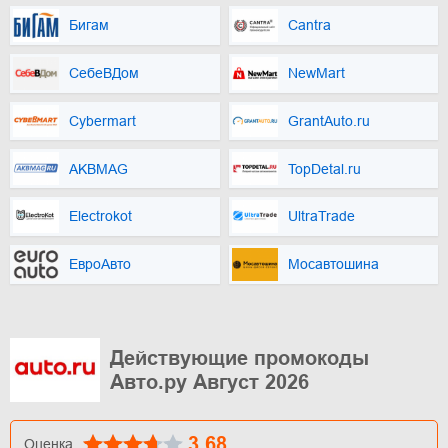
Бигам
Cantra
СебеВДом
NewMart
Cybermart
GrantAuto.ru
AKBMAG
TopDetal.ru
Electrokot
UltraTrade
ЕвроАвто
Мосавтошина
Действующие промокоды
Авто.ру Август 2026
3.68
Оценка