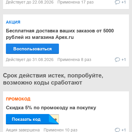
Действует до 22.08.2026
Применена 17 раз
+1
АКЦИЯ
Бесплатная доставка ваших заказов от 5000
рублей из магазина Apex.ru
Воспользоваться
Действует до 31.08.2026
Применена 8 раз
+1
Срок действия истек, попробуйте,
возможно коды сработают
ПРОМОКОД
Скидка 5% по промокоду на покупку
Показать код
Акция завершена
Применен 10 раз
+1