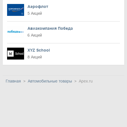
Аэрофлот
5 Акций
Авиакомпания Победа
6 Акций
XYZ School
8 Акций
Главная
Автомобильные товары
Apex.ru