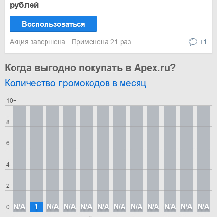
рублей
Воспользоваться
Акция завершена
Применена 21 раз
+1
Когда выгодно покупать в Apex.ru?
Количество промокодов в месяц
10+
8
6
4
2
N/A
1
N/A
N/A
N/A
N/A
N/A
N/A
N/A
N/A
N/A
N/A
0