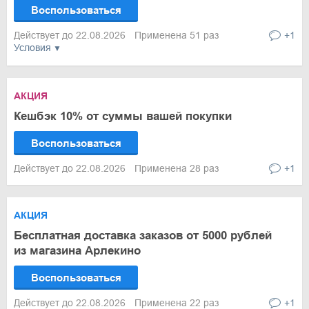
Воспользоваться
Действует до 22.08.2026
Применена 51 раз
+1
Условия
АКЦИЯ
Кешбэк 10% от суммы вашей покупки
Воспользоваться
Действует до 22.08.2026
Применена 28 раз
+1
АКЦИЯ
Бесплатная доставка заказов от 5000 рублей
из магазина Арлекино
Воспользоваться
Действует до 22.08.2026
Применена 22 раз
+1