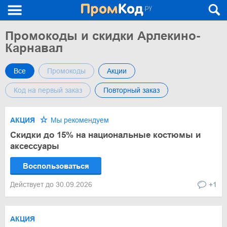
Промокоды и скидки Арлекино-
Карнавал
Все
Промокоды
Акции
Код на первый заказ
Повторный заказ
АКЦИЯ
Мы рекомендуем
Скидки до 15% на национальные костюмы и
аксессуары
Воспользоваться
Действует до 30.09.2026
+1
АКЦИЯ