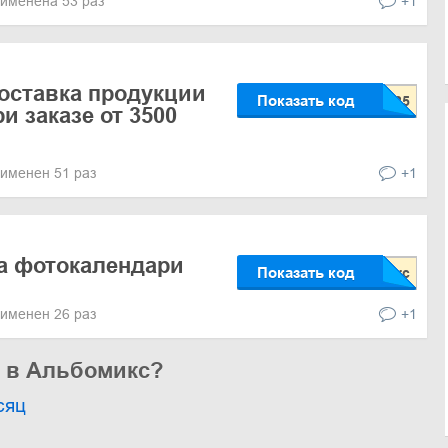
именена 53 раз
+1
оставка продукции
Показать код
и заказе от 3500
именен 51 раз
+1
а фотокалендари
Показать код
именен 26 раз
+1
ь в Альбомикс?
сяц