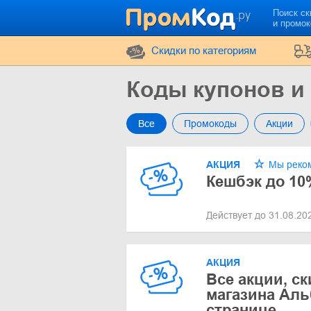
Поиск ск
и промо
Cкидки по категориям
Коды купонов и
Все
Промокоды
Акции
АКЦИЯ
Мы реко
Кешбэк до 10
Действует до 31.08.2
АКЦИЯ
Все акции, с
магазина Аль
странице