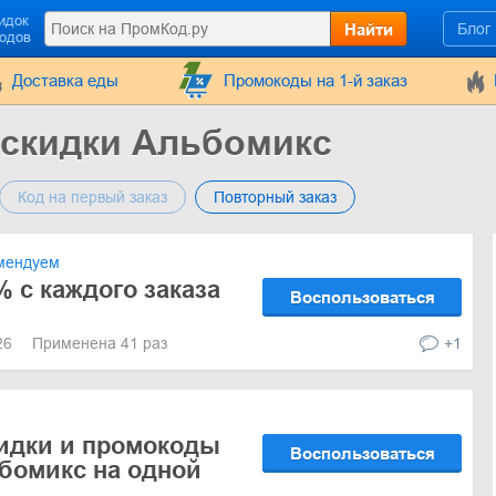
идок
Найти
Блог
кодов
Доставка еды
Промокоды на 1-й заказ
 скидки Альбомикс
Код на первый заказ
Повторный заказ
мендуем
% с каждого заказа
Воспользоваться
026
Применена 41 раз
+1
кидки и промокоды
Воспользоваться
бомикс на одной