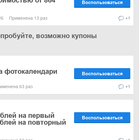
оимостью от 864
Воспользоваться
026
Применена 13 раз
+1
опробуйте, возможно купоны
а фотокалендари
Воспользоваться
именена 63 раз
+1
ублей на первый
Воспользоваться
рублей на повторный