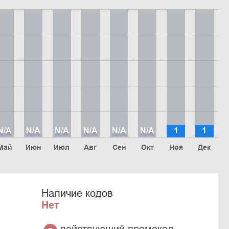
N/A
N/A
N/A
N/A
N/A
N/A
1
1
Май
Июн
Июл
Авг
Сен
Окт
Ноя
Дек
Наличие кодов
Нет