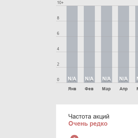
10+
8
6
4
2
N/A
N/A
N/A
N/A
0
Янв
Фев
Мар
Апр
Частота акций
Очень редко