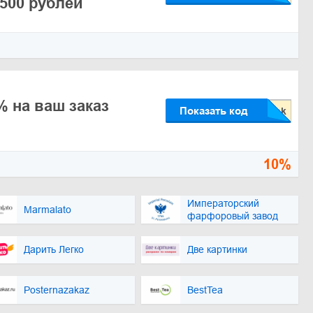
2500 рублей
% на ваш заказ
Показать код
10%
Императорский
Marmalato
фарфоровый завод
Дарить Легко
Две картинки
Posternazakaz
BestTea