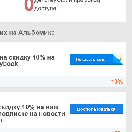
0
действующий промокод
доступен
жих на Альбомикс
на скидку 10% на
Показать код
oybook
10%
скидку 10% на ваш
Воспользоваться
 подписке на новости
т