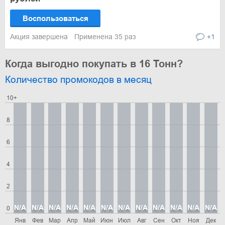
Воспользоваться
Акция завершена
Применена 35 раз
+1
Когда выгодно покупать в 16 Тонн?
Количество промокодов в месяц
10+
8
6
4
2
N/A
N/A
N/A
N/A
N/A
N/A
N/A
N/A
N/A
N/A
N/A
N/A
0
Янв
Фев
Мар
Апр
Май
Июн
Июл
Авг
Сен
Окт
Ноя
Дек