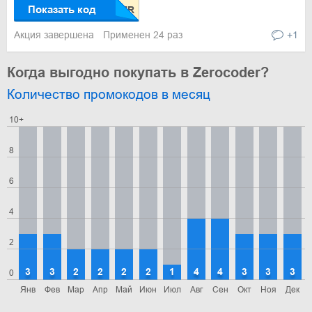
Показать код
Акция завершена
Применен 24 раз
+1
Когда выгодно покупать в Zerocoder?
Количество промокодов в месяц
10+
8
6
4
2
3
3
2
2
2
2
1
4
4
3
3
3
0
Янв
Фев
Мар
Апр
Май
Июн
Июл
Авг
Сен
Окт
Ноя
Дек