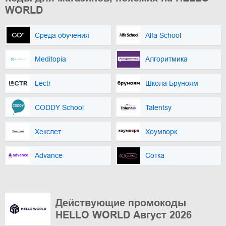
WORLD
Среда обучения
Alfa School
Meditopia
Алгоритмика
Lectr
Школа Бруноям
CODDY School
Talentsy
Хекслет
Хоумворк
Advance
Сотка
Действующие промокоды
HELLO WORLD Август 2026