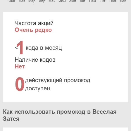
Янв
Фев
Мар
Апр
Май
Июн
Июл
Авг
Сен
Окт
Ноя
Дек
Частота акций
Очень редко
1
<
кода в месяц
Наличие кодов
Нет
0
действующий промокод
доступен
Как использовать промокод в Веселая
Затея