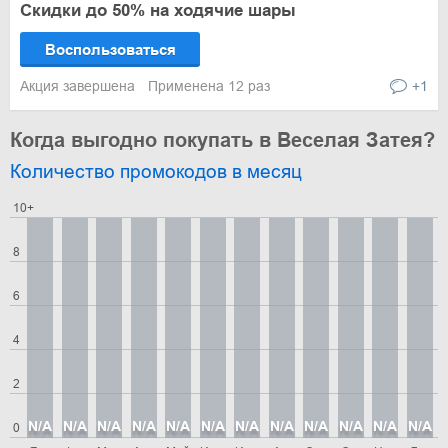
Скидки до 50% на ходячие шары
Воспользоваться
Акция завершена
Применена 12 раз
+1
Когда выгодно покупать в Веселая Затея?
Количество промокодов в месяц
10+
8
6
4
2
N/A
N/A
N/A
N/A
N/A
N/A
N/A
N/A
N/A
N/A
N/A
N/A
0