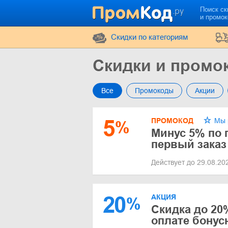
Поиск ск
и промо
Cкидки по категориям
Скидки и промо
Все
Промокоды
Акции
5
ПРОМОКОД
Мы 
%
Минус 5% по 
первый заказ
Действует до 29.08.2
20
АКЦИЯ
%
Скидка до 20
оплате бону