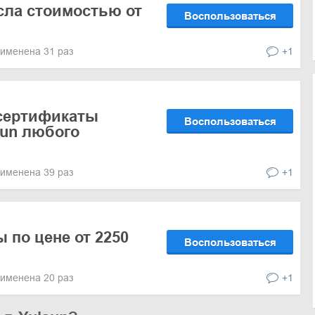
сла стоимостью от
Воспользоваться
именена 31 раз
+1
сертификаты
Воспользоваться
sun любого
именена 39 раз
+1
 по цене от 2250
Воспользоваться
именена 20 раз
+1