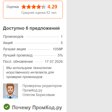
4.29
Оценка
Средняя оценка
62
чел.
Доступно 6 предложений
Промокодов
1
Акций
5
Лучшая акция
1058₽
Лучший промокод
5%
Посл. обновление
17.07.2026
Мы используем технологии
искуственного интелекта для
проверки промокодов
Проверены редактором
ПромКод.ру
Олегом Борисовым
Почему ПромКод.ру