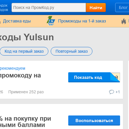
идок
Найти
Блог
кодов
Доставка еды
Промокоды на 1-й заказ
коды Yulsun
Код на первый заказ
Повторный заказ
рекомендуем
промокоду на
Показать код
026
Применен 252 раз
+1
% на покупку при
Воспользоваться
сными баллами