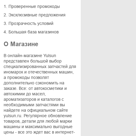
1. Проверенные промокоды
2. Эксклюзивные предложения
3. Прозрачность условий
4. Большая база магазинов
О Магазине
В онлайн-магазине Yulsun
представлен большой выбор
специализированных запчастей для
иномарок и отечественных машин,
а промокоды позволят
дополнительно сэкономить на
заказе. Все: от автокосметики и
автохимии до масел,
ароматизаторов и каталогов с
необходимыми запчастями вы
найдете на официальном сайте
yulsun.ru. Регулярное обновление
товаров, детали для любой марки
машины и максимально выгодные
цены - все это ждет вас в интернет-