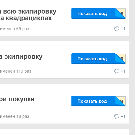
а всю экипировку
Показать код
на квадрациклах
именен 69 раз
+1
а экипировку
Показать код
именен 119 раз
+1
ри покупке
Показать код
именен 18 раз
+1