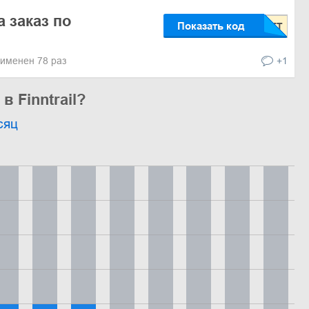
 заказ по
Показать код
именен 78 раз
+1
в Finntrail?
сяц