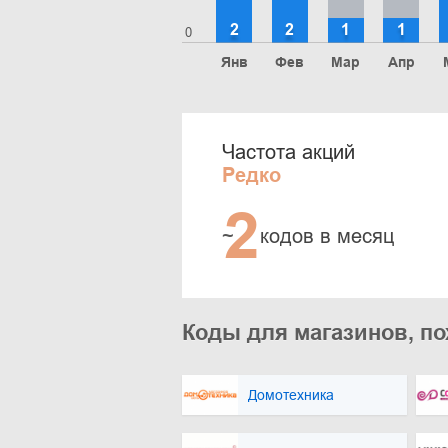
2
2
1
1
0
Янв
Фев
Мар
Апр
Частота акций
Редко
2
~
кодов в месяц
Коды для магазинов, пох
Домотехника