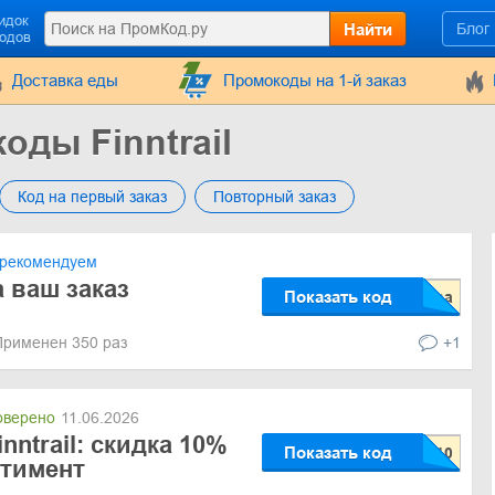
идок
Найти
Блог
кодов
Доставка еды
Промокоды на 1-й заказ
оды Finntrail
Код на первый заказ
Повторный заказ
рекомендуем
а ваш заказ
Показать код
Применен 350 раз
+1
верено
11.06.2026
nntrail: скидка 10%
Показать код
ртимент