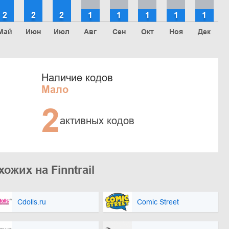
2
2
2
1
1
1
1
1
Май
Июн
Июл
Авг
Сен
Окт
Ноя
Дек
Наличие кодов
Мало
2
активных кодов
ожих на Finntrail
Cdolls.ru
Comic Street