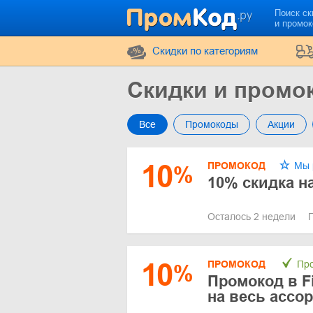
Поиск ск
и промо
Cкидки по категориям
Скидки и промок
Все
Промокоды
Акции
10
ПРОМОКОД
Мы 
%
10% скидка н
Осталось 2 недели
10
ПРОМОКОД
Про
%
Промокод в Fi
на весь ассо