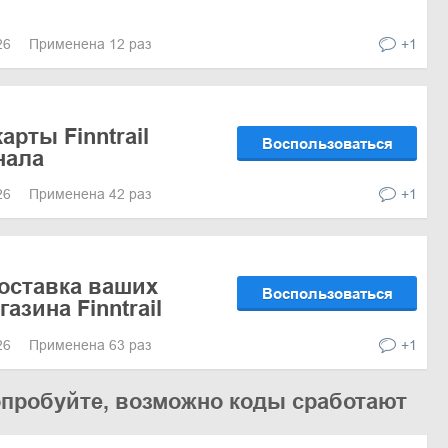
026
Применена 12 раз
+1
рты Finntrail
Воспользоваться
нала
026
Применена 42 раз
+1
оставка ваших
Воспользоваться
газина Finntrail
026
Применена 63 раз
+1
опробуйте, возможно коды сработают