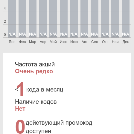
4
2
N/A
N/A
N/A
N/A
N/A
N/A
N/A
N/A
N/A
N/A
N/A
N/A
0
Янв
Фев
Мар
Апр
Май
Июн
Июл
Авг
Сен
Окт
Ноя
Дек
Частота акций
Очень редко
1
<
кода в месяц
Наличие кодов
Нет
0
действующий промокод
доступен